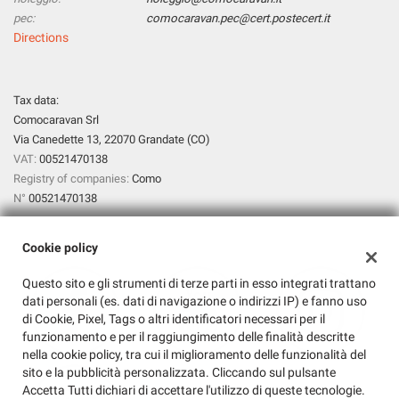
pec:
comocaravan.pec@cert.postecert.it
lways
Needed cookies
Directions
abled
Preferences cookies
Tax data:
Comocaravan Srl
User experience improvement cookies
Via Canedette 13, 22070 Grandate (CO)
VAT:
00521470138
Analytical cookies
Registry of companies:
Como
N°
00521470138
Marketing cookies
Cookie policy
Read
Questo sito e gli strumenti di terze parti in esso integrati trattano
cookie
dati personali (es. dati di navigazione o indirizzi IP) e fanno uso
policy
di Cookie, Pixel, Tags o altri identificatori necessari per il
funzionamento e per il raggiungimento delle finalità descritte
Save
nella cookie policy, tra cui il miglioramento delle funzionalità del
settings
sito e la pubblicità personalizzata. Cliccando sul pulsante
Accetta Tutti dichiari di accettare l'utilizzo di queste tecnologie.