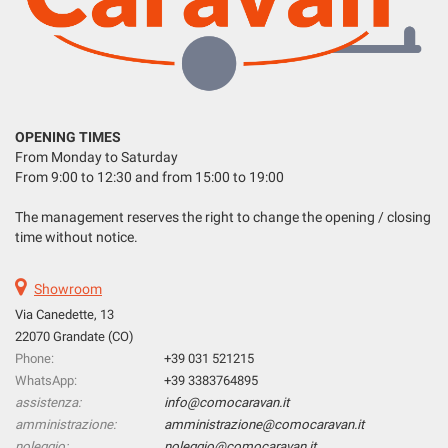
LISTA VEICOLI
please
refer
to
the
ITALIANO
cookie
policy.
OPENING TIMES
You
From Monday to Saturday
can
From 9:00 to 12:30 and from 15:00 to 19:00
review
and
The management reserves the right to change the opening / closing
change
time without notice.
your
choices
at
Showroom
any
Via Canedette, 13
time.
22070 Grandate (CO)
Phone:
+39 031 521215
WhatsApp:
+39 3383764895
ept
assistenza:
info@comocaravan.it
l
amministrazione:
amministrazione@comocaravan.it
noleggio:
noleggio@comocaravan.it