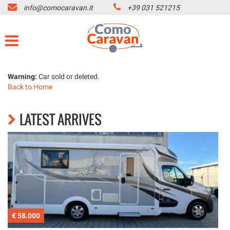
info@comocaravan.it
+39 031 521215
HOME
Your
consent
preferences
MARCHI CAMPER
The
following
OFFICINA
Warning:
Car sold or deleted.
panel
Back to Home
allows
you
NOLEGGIO CAMPER
to
LATEST ARRIVES
express
your
CONTATTI
consent
preferences
to
SERVIZI
the
tracking
technologies
AZIENDA
we
adopt
€ 58.000
€
to
LISTA VEICOLI