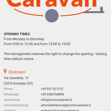
LISTA VEICOLI
please
refer
to
the
ITALIANO
cookie
policy.
OPENING TIMES
You
From Monday to Saturday
can
From 9:00 to 12:30 and from 15:00 to 19:00
review
and
The management reserves the right to change the opening / closing
change
time without notice.
your
choices
at
Showroom
any
Via Canedette, 13
time.
22070 Grandate (CO)
Phone:
+39 031 521215
WhatsApp:
+39 3383764895
ept
assistenza:
info@comocaravan.it
l
amministrazione:
amministrazione@comocaravan.it
noleggio:
noleggio@comocaravan.it