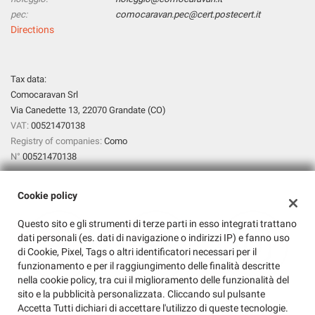
pec:
comocaravan.pec@cert.postecert.it
lways
Needed cookies
Directions
abled
Preferences cookies
Tax data:
Comocaravan Srl
User experience improvement cookies
Via Canedette 13, 22070 Grandate (CO)
VAT:
00521470138
Analytical cookies
Registry of companies:
Como
N°
00521470138
Marketing cookies
Cookie policy
Read
Questo sito e gli strumenti di terze parti in esso integrati trattano
cookie
dati personali (es. dati di navigazione o indirizzi IP) e fanno uso
policy
di Cookie, Pixel, Tags o altri identificatori necessari per il
funzionamento e per il raggiungimento delle finalità descritte
Save
nella cookie policy, tra cui il miglioramento delle funzionalità del
settings
sito e la pubblicità personalizzata. Cliccando sul pulsante
Accetta Tutti dichiari di accettare l'utilizzo di queste tecnologie.