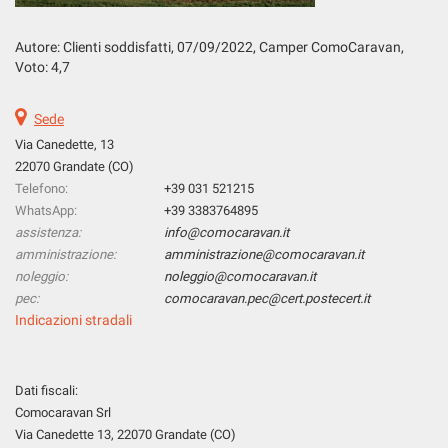
Salva
le
Autore: Clienti soddisfatti, 07
/09/2022
, Camper ComoCaravan,
impostazioni
Voto: 4,7
Sede
Via Canedette, 13
22070 Grandate (CO)
Telefono:
+39 031 521215
WhatsApp:
+39 3383764895
assistenza:
info@comocaravan.it
amministrazione:
amministrazione@comocaravan.it
noleggio:
noleggio@comocaravan.it
pec:
comocaravan.pec@cert.postecert.it
Indicazioni stradali
Dati fiscali:
Comocaravan Srl
Via Canedette 13, 22070 Grandate (CO)