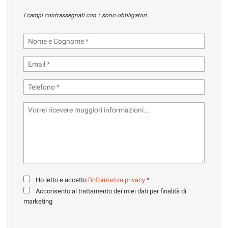
tracciamento
che
I campi contrassegnati con * sono obbligatori.
adottiamo
HOME
per
offrire
le
MARCHI CAMPER
funzionalità
e
OFFICINA
svolgere
le
attività
NOLEGGIO CAMPER
di
seguito
descritte.
CONTATTI
Per
ottenere
maggiori
SERVIZI
informazioni
Ho letto e accetto
l'informativa privacy
*
sull'utilità
Acconsento al trattamento dei miei dati per finalità di
e
marketing
AZIENDA
sul
funzionamento
di