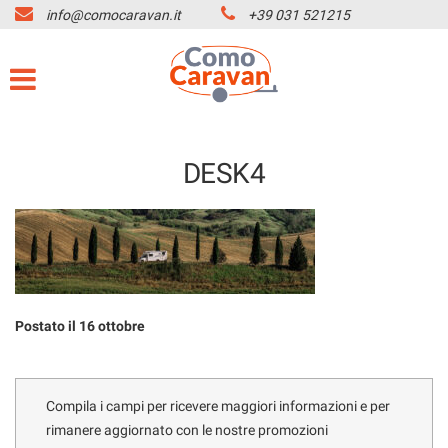
info@comocaravan.it
+39 031 521215
HOME
Le
tue
preferenze
MARCHI CAMPER
di
consenso
OFFICINA
Il
DESK4
seguente
pannello
NOLEGGIO CAMPER
ti
consente
di
CONTATTI
esprimere
le
tue
SERVIZI
Postato il 16 ottobre
preferenze
di
consenso
AZIENDA
alle
Compila i campi per ricevere maggiori informazioni e per
tecnologie
rimanere aggiornato con le nostre promozioni
di
LISTA VEICOLI