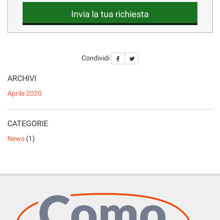
LISTA VEICOLI
questi
Invia la tua richiesta
strumenti
di
tracciamento
ENGLISH
si
Condividi
rimanda
alla
ARCHIVI
cookie
policy.
Aprile 2020
Puoi
rivedere
e
CATEGORIE
modificare
le
News
(1)
tue
scelte
in
qualsiasi
momento.