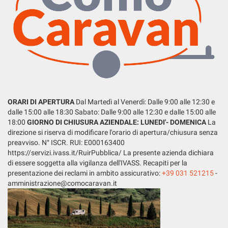
tta
ti
mpre
Cookie necessari
ilitato
Cookie delle preferenze
Cookie per il miglioramento dell'esperienza utente
ORARI DI APERTURA
Dal Martedì al Venerdì: Dalle 9:00 alle 12:30 e
dalle 15:00 alle 18:30 Sabato: Dalle 9:00 alle 12:30 e dalle 15:00 alle
18:00
GIORNO DI CHIUSURA AZIENDALE: LUNEDI'- DOMENICA
La
Cookie analitici
direzione si riserva di modificare l'orario di apertura/chiusura senza
preavviso. N° ISCR. RUI: E000163400
Cookie di marketing
https://servizi.ivass.it/RuirPubblica/ La presente azienda dichiara
di essere soggetta alla vigilanza dell'IVASS. Recapiti per la
presentazione dei reclami in ambito assicurativo:
+39 031 521215
-
Leggi
amministrazione@comocaravan.it
la
cookie
policy