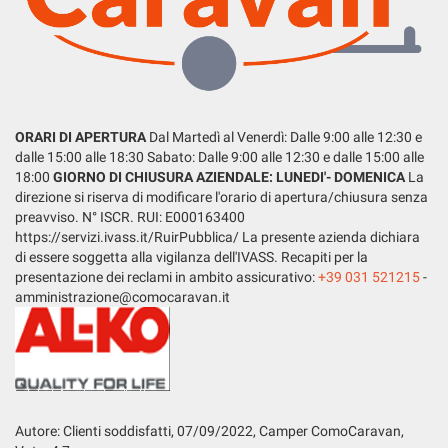
LISTA VEICOLI
questi
strumenti
di
tracciamento
ENGLISH
si
rimanda
ORARI DI APERTURA
Dal Martedì al Venerdì: Dalle 9:00 alle 12:30 e
alla
dalle 15:00 alle 18:30 Sabato: Dalle 9:00 alle 12:30 e dalle 15:00 alle
cookie
18:00
GIORNO DI CHIUSURA AZIENDALE: LUNEDI'- DOMENICA
La
policy.
direzione si riserva di modificare l'orario di apertura/chiusura senza
Puoi
preavviso. N° ISCR. RUI: E000163400
rivedere
https://servizi.ivass.it/RuirPubblica/ La presente azienda dichiara
e
di essere soggetta alla vigilanza dell'IVASS. Recapiti per la
modificare
presentazione dei reclami in ambito assicurativo:
+39 031 521215
-
le
amministrazione@comocaravan.it
tue
scelte
in
qualsiasi
momento.
Autore: Clienti soddisfatti, 07
/09/2022
, Camper ComoCaravan,