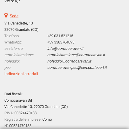
Voto: 4,7
tta
ti
Sede
Via Canedette, 13
mpre
Cookie necessari
22070 Grandate (CO)
ilitato
Telefono:
+39 031 521215
WhatsApp:
+39 3383764895
Cookie delle preferenze
assistenza:
info@comocaravan.it
amministrazione:
amministrazione@comocaravan.it
Cookie per il miglioramento dell'esperienza utente
noleggio:
noleggio@comocaravan.it
pec:
comocaravan.pec@cert.postecert.it
Cookie analitici
Indicazioni stradali
Cookie di marketing
Dati fiscali:
Comocaravan Srl
Leggi
Via Canedette 13, 22070 Grandate (CO)
la
P.IVA:
00521470138
cookie
Registro delle imprese:
Como
policy
N°
00521470138