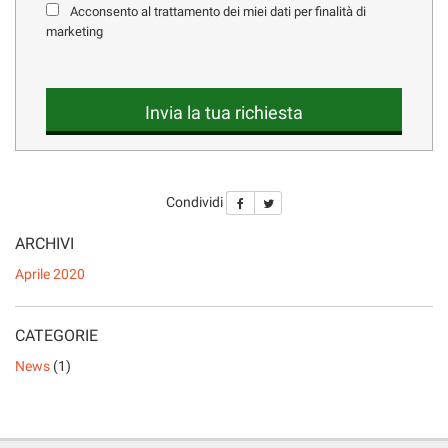
Acconsento al trattamento dei miei dati per finalità di
LISTA VEICOLI
questi
marketing
strumenti
di
tracciamento
ENGLISH
si
Invia la tua richiesta
rimanda
alla
cookie
policy.
Puoi
Condividi
rivedere
e
ARCHIVI
modificare
Aprile 2020
le
tue
scelte
CATEGORIE
in
qualsiasi
News
(1)
momento.