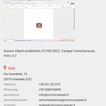
Salva
le
impostazioni
Autore: Clienti soddisfatti, 07
/09/2022
, Camper ComoCaravan,
Voto: 4,7
Sede
Via Canedette, 13
22070 Grandate (CO)
Telefono:
+39 031 521215
WhatsApp:
+39 3383764895
assistenza:
info@comocaravan.it
amministrazione:
amministrazione@comocaravan.it
noleggio:
noleggio@comocaravan.it