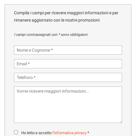
tracciamento
che
Compila i campi per ricevere maggiori informazioni e per
adottiamo
HOME
rimanere aggiornato con le nostre promozioni
per
offrire
le
MARCHI CAMPER
I campi contrassegnati con * sono obbligatori.
funzionalità
e
OFFICINA
svolgere
le
attività
NOLEGGIO CAMPER
di
seguito
descritte.
CONTATTI
Per
ottenere
maggiori
SERVIZI
informazioni
sull'utilità
e
AZIENDA
sul
funzionamento
Ho letto e accetto
l'informativa privacy
*
di