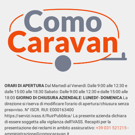
tta
ti
mpre
Cookie necessari
ilitato
Cookie delle preferenze
Cookie per il miglioramento dell'esperienza utente
Cookie analitici
ORARI DI APERTURA
Dal Martedì al Venerdì: Dalle 9:00 alle 12:30 e
Cookie di marketing
dalle 15:00 alle 18:30 Sabato: Dalle 9:00 alle 12:30 e dalle 15:00 alle
18:00
GIORNO DI CHIUSURA AZIENDALE: LUNEDI'- DOMENICA
La
direzione si riserva di modificare l'orario di apertura/chiusura senza
Leggi
preavviso. N° ISCR. RUI: E000163400
la
https://servizi.ivass.it/RuirPubblica/ La presente azienda dichiara
cookie
di essere soggetta alla vigilanza dell'IVASS. Recapiti per la
policy
presentazione dei reclami in ambito assicurativo:
+39 031 521215
-
amministrazione@comocaravan.it