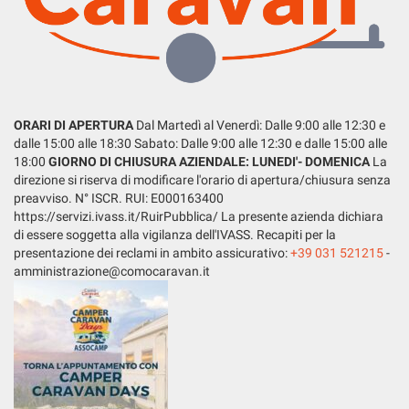
LISTA VEICOLI
questi
strumenti
di
tracciamento
ENGLISH
si
rimanda
ORARI DI APERTURA
Dal Martedì al Venerdì: Dalle 9:00 alle 12:30 e
alla
dalle 15:00 alle 18:30 Sabato: Dalle 9:00 alle 12:30 e dalle 15:00 alle
cookie
18:00
GIORNO DI CHIUSURA AZIENDALE: LUNEDI'- DOMENICA
La
policy.
direzione si riserva di modificare l'orario di apertura/chiusura senza
Puoi
preavviso. N° ISCR. RUI: E000163400
rivedere
https://servizi.ivass.it/RuirPubblica/ La presente azienda dichiara
e
di essere soggetta alla vigilanza dell'IVASS. Recapiti per la
modificare
presentazione dei reclami in ambito assicurativo:
+39 031 521215
-
le
amministrazione@comocaravan.it
tue
scelte
in
qualsiasi
momento.