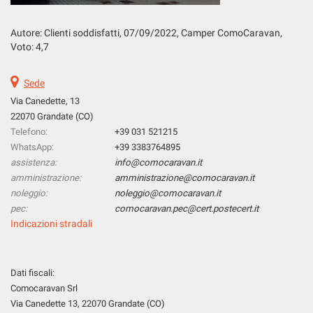
Salva
le
Autore: Clienti soddisfatti, 07
/09/2022
, Camper ComoCaravan,
impostazioni
Voto: 4,7
Sede
Via Canedette, 13
22070 Grandate (CO)
Telefono:
+39 031 521215
WhatsApp:
+39 3383764895
assistenza:
info@comocaravan.it
amministrazione:
amministrazione@comocaravan.it
noleggio:
noleggio@comocaravan.it
pec:
comocaravan.pec@cert.postecert.it
Indicazioni stradali
Dati fiscali:
Comocaravan Srl
Via Canedette 13, 22070 Grandate (CO)