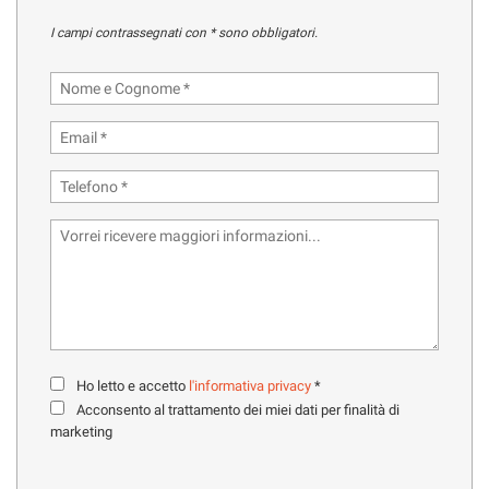
tracciamento
che
I campi contrassegnati con * sono obbligatori.
adottiamo
HOME
per
offrire
le
MARCHI CAMPER
funzionalità
e
OFFICINA
svolgere
le
attività
NOLEGGIO CAMPER
di
seguito
descritte.
CONTATTI
Per
ottenere
maggiori
SERVIZI
informazioni
Ho letto e accetto
l'informativa privacy
*
sull'utilità
Acconsento al trattamento dei miei dati per finalità di
e
marketing
AZIENDA
sul
funzionamento
di