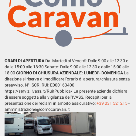
tta
ti
mpre
Cookie necessari
ilitato
Cookie delle preferenze
Cookie per il miglioramento dell'esperienza utente
ORARI DI APERTURA
Dal Martedì al Venerdì: Dalle 9:00 alle 12:30 e
dalle 15:00 alle 18:30 Sabato: Dalle 9:00 alle 12:30 e dalle 15:00 alle
18:00
GIORNO DI CHIUSURA AZIENDALE: LUNEDI'- DOMENICA
La
Cookie analitici
direzione si riserva di modificare l'orario di apertura/chiusura senza
preavviso. N° ISCR. RUI: E000163400
Cookie di marketing
https://servizi.ivass.it/RuirPubblica/ La presente azienda dichiara
di essere soggetta alla vigilanza dell'IVASS. Recapiti per la
presentazione dei reclami in ambito assicurativo:
+39 031 521215
-
Leggi
amministrazione@comocaravan.it
la
cookie
policy