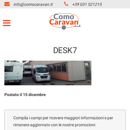
info@comocaravan.it
+39 031 521215
HOME
Le
tue
preferenze
MARCHI CAMPER
di
consenso
OFFICINA
Il
DESK7
seguente
pannello
NOLEGGIO CAMPER
ti
consente
di
CONTATTI
esprimere
le
tue
SERVIZI
Postato il 15 dicembre
preferenze
di
consenso
AZIENDA
alle
Compila i campi per ricevere maggiori informazioni e per
tecnologie
rimanere aggiornato con le nostre promozioni
di
LISTA VEICOLI