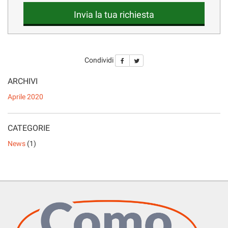
LISTA VEICOLI
questi
Invia la tua richiesta
strumenti
di
tracciamento
ENGLISH
si
Condividi
rimanda
alla
ARCHIVI
cookie
policy.
Aprile 2020
Puoi
rivedere
e
CATEGORIE
modificare
le
News
(1)
tue
scelte
in
qualsiasi
momento.