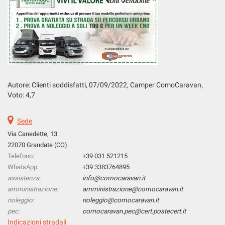
Salva
le
impostazioni
Autore: Clienti soddisfatti, 07
/09/2022
, Camper ComoCaravan,
Voto: 4,7
Sede
Via Canedette, 13
22070 Grandate (CO)
Telefono:
+39 031 521215
WhatsApp:
+39 3383764895
assistenza:
info@comocaravan.it
amministrazione:
amministrazione@comocaravan.it
noleggio:
noleggio@comocaravan.it
pec:
comocaravan.pec@cert.postecert.it
Indicazioni stradali