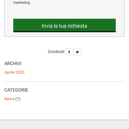
marketing
LISTA VEICOLI
questi
strumenti
di
tracciamento
ENGLISH
Invia la tua richiesta
si
rimanda
alla
cookie
Condividi
policy.
Puoi
ARCHIVI
rivedere
e
Aprile 2020
modificare
le
tue
CATEGORIE
scelte
in
News
(1)
qualsiasi
momento.