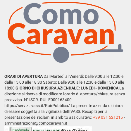
tta
ti
mpre
Cookie necessari
ilitato
Cookie delle preferenze
Cookie per il miglioramento dell'esperienza utente
Cookie analitici
ORARI DI APERTURA
Dal Martedì al Venerdì: Dalle 9:00 alle 12:30 e
dalle 15:00 alle 18:30 Sabato: Dalle 9:00 alle 12:30 e dalle 15:00 alle
Cookie di marketing
18:00
GIORNO DI CHIUSURA AZIENDALE: LUNEDI'- DOMENICA
La
direzione si riserva di modificare l'orario di apertura/chiusura senza
preavviso. N° ISCR. RUI: E000163400
Leggi
https://servizi.ivass.it/RuirPubblica/ La presente azienda dichiara
la
di essere soggetta alla vigilanza dell'IVASS. Recapiti per la
cookie
presentazione dei reclami in ambito assicurativo:
+39 031 521215
-
policy
amministrazione@comocaravan.it