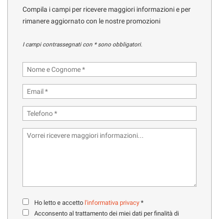
tracciamento
Compila i campi per ricevere maggiori informazioni e per
che
rimanere aggiornato con le nostre promozioni
adottiamo
HOME
per
offrire
I campi contrassegnati con * sono obbligatori.
le
MARCHI CAMPER
funzionalità
e
OFFICINA
svolgere
le
attività
NOLEGGIO CAMPER
di
seguito
descritte.
CONTATTI
Per
ottenere
maggiori
SERVIZI
informazioni
sull'utilità
e
AZIENDA
sul
Ho letto e accetto
l'informativa privacy
*
funzionamento
Acconsento al trattamento dei miei dati per finalità di
di