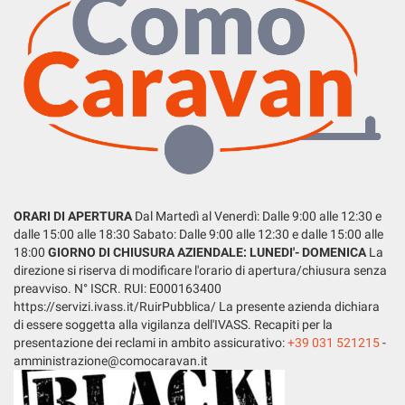
tta
ti
mpre
Cookie necessari
ilitato
Cookie delle preferenze
Cookie per il miglioramento dell'esperienza utente
ORARI DI APERTURA
Dal Martedì al Venerdì: Dalle 9:00 alle 12:30 e
Cookie analitici
dalle 15:00 alle 18:30 Sabato: Dalle 9:00 alle 12:30 e dalle 15:00 alle
18:00
GIORNO DI CHIUSURA AZIENDALE: LUNEDI'- DOMENICA
La
Cookie di marketing
direzione si riserva di modificare l'orario di apertura/chiusura senza
preavviso. N° ISCR. RUI: E000163400
https://servizi.ivass.it/RuirPubblica/ La presente azienda dichiara
Leggi
di essere soggetta alla vigilanza dell'IVASS. Recapiti per la
la
presentazione dei reclami in ambito assicurativo:
+39 031 521215
-
cookie
amministrazione@comocaravan.it
policy