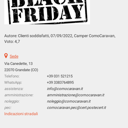
Salva
le
impostazioni
Autore: Clienti soddisfatti, 07
/09/2022
, Camper ComoCaravan,
Voto: 4,7
Sede
Via Canedette, 13
22070 Grandate (CO)
Telefono:
+39 031 521215
WhatsApp:
+39 3383764895
assistenza:
info@comocaravan.it
amministrazione:
amministrazione@comocaravan.it
noleggio:
noleggio@comocaravan.it
pec:
comocaravan.pec@cert.postecert.it
Indicazioni stradali