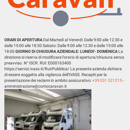
LISTA VEICOLI
questi
strumenti
di
tracciamento
ENGLISH
si
rimanda
ORARI DI APERTURA
Dal Martedì al Venerdì: Dalle 9:00 alle 12:30 e
alla
dalle 15:00 alle 18:30 Sabato: Dalle 9:00 alle 12:30 e dalle 15:00 alle
cookie
18:00
GIORNO DI CHIUSURA AZIENDALE: LUNEDI'- DOMENICA
La
policy.
direzione si riserva di modificare l'orario di apertura/chiusura senza
Puoi
preavviso. N° ISCR. RUI: E000163400
rivedere
https://servizi.ivass.it/RuirPubblica/ La presente azienda dichiara
e
di essere soggetta alla vigilanza dell'IVASS. Recapiti per la
modificare
presentazione dei reclami in ambito assicurativo:
+39 031 521215
-
le
amministrazione@comocaravan.it
tue
scelte
in
qualsiasi
momento.