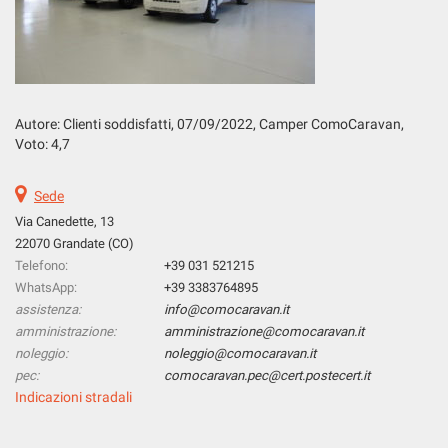
tta
ti
mpre
Cookie necessari
ilitato
Autore: Clienti soddisfatti, 07
/09/2022
, Camper ComoCaravan,
Voto: 4,7
Cookie delle preferenze
Sede
Cookie per il miglioramento dell'esperienza utente
Via Canedette, 13
22070 Grandate (CO)
Cookie analitici
Telefono:
+39 031 521215
WhatsApp:
+39 3383764895
Cookie di marketing
assistenza:
info@comocaravan.it
amministrazione:
amministrazione@comocaravan.it
noleggio:
noleggio@comocaravan.it
Leggi
pec:
comocaravan.pec@cert.postecert.it
la
Indicazioni stradali
cookie
policy