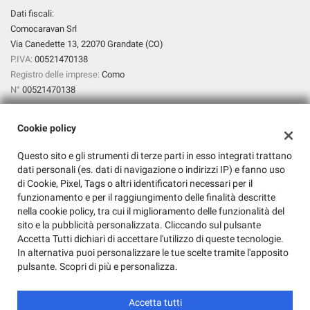
Salva
Dati fiscali:
le
Comocaravan Srl
impostazioni
Via Canedette 13, 22070 Grandate (CO)
P.IVA:
00521470138
Registro delle imprese:
Como
N°
00521470138
Cookie policy
Questo sito e gli strumenti di terze parti in esso integrati trattano
dati personali (es. dati di navigazione o indirizzi IP) e fanno uso
di Cookie, Pixel, Tags o altri identificatori necessari per il
funzionamento e per il raggiungimento delle finalità descritte
nella cookie policy, tra cui il miglioramento delle funzionalità del
sito e la pubblicità personalizzata. Cliccando sul pulsante
Accetta Tutti dichiari di accettare l'utilizzo di queste tecnologie.
In alternativa puoi personalizzare le tue scelte tramite l'apposito
pulsante. Scopri di più e personalizza.
Accetta tutti