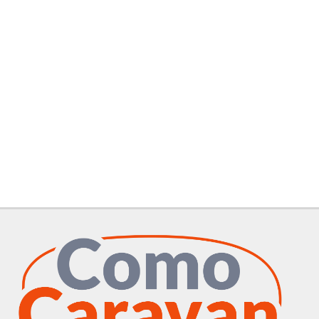
tracciamento
che
adottiamo
HOME
per
offrire
le
MARCHI CAMPER
funzionalità
e
OFFICINA
svolgere
le
attività
NOLEGGIO CAMPER
di
seguito
descritte.
CONTATTI
Per
ottenere
maggiori
SERVIZI
informazioni
sull'utilità
e
AZIENDA
sul
funzionamento
di