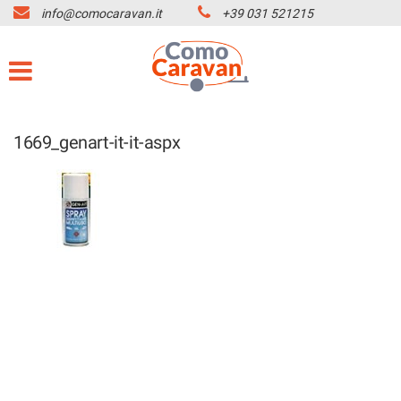
info@comocaravan.it
+39 031 521215
HOME
Le
tue
preferenze
MARCHI CAMPER
di
consenso
OFFICINA
1669_genart-it-it-aspx
Il
seguente
pannello
NOLEGGIO CAMPER
ti
consente
di
CONTATTI
esprimere
le
tue
SERVIZI
preferenze
di
consenso
AZIENDA
alle
tecnologie
di
LISTA VEICOLI