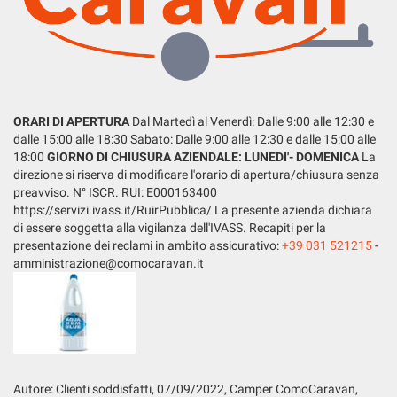
LISTA VEICOLI
questi
strumenti
di
tracciamento
ENGLISH
si
rimanda
ORARI DI APERTURA
Dal Martedì al Venerdì: Dalle 9:00 alle 12:30 e
alla
dalle 15:00 alle 18:30 Sabato: Dalle 9:00 alle 12:30 e dalle 15:00 alle
cookie
18:00
GIORNO DI CHIUSURA AZIENDALE: LUNEDI'- DOMENICA
La
policy.
direzione si riserva di modificare l'orario di apertura/chiusura senza
Puoi
preavviso. N° ISCR. RUI: E000163400
rivedere
https://servizi.ivass.it/RuirPubblica/ La presente azienda dichiara
e
di essere soggetta alla vigilanza dell'IVASS. Recapiti per la
modificare
presentazione dei reclami in ambito assicurativo:
+39 031 521215
-
le
amministrazione@comocaravan.it
tue
scelte
in
qualsiasi
momento.
Autore: Clienti soddisfatti, 07
/09/2022
, Camper ComoCaravan,