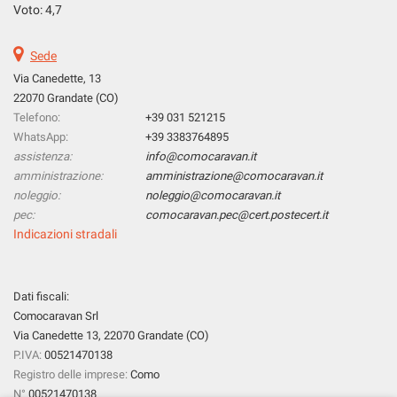
tta
Voto: 4,7
ti
Sede
mpre
Via Canedette, 13
Cookie necessari
ilitato
22070 Grandate (CO)
Telefono:
+39 031 521215
Cookie delle preferenze
WhatsApp:
+39 3383764895
assistenza:
info@comocaravan.it
Cookie per il miglioramento dell'esperienza utente
amministrazione:
amministrazione@comocaravan.it
noleggio:
noleggio@comocaravan.it
pec:
comocaravan.pec@cert.postecert.it
Cookie analitici
Indicazioni stradali
Cookie di marketing
Dati fiscali:
Comocaravan Srl
Leggi
la
Via Canedette 13, 22070 Grandate (CO)
cookie
P.IVA:
00521470138
policy
Registro delle imprese:
Como
N°
00521470138