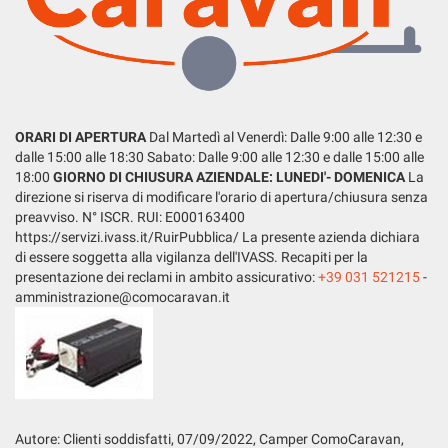
LISTA VEICOLI
questi
strumenti
di
tracciamento
ENGLISH
si
rimanda
ORARI DI APERTURA
Dal Martedì al Venerdì: Dalle 9:00 alle 12:30 e
alla
dalle 15:00 alle 18:30 Sabato: Dalle 9:00 alle 12:30 e dalle 15:00 alle
cookie
18:00
GIORNO DI CHIUSURA AZIENDALE: LUNEDI'- DOMENICA
La
policy.
direzione si riserva di modificare l'orario di apertura/chiusura senza
Puoi
preavviso. N° ISCR. RUI: E000163400
rivedere
https://servizi.ivass.it/RuirPubblica/ La presente azienda dichiara
e
di essere soggetta alla vigilanza dell'IVASS. Recapiti per la
modificare
presentazione dei reclami in ambito assicurativo:
+39 031 521215
-
le
amministrazione@comocaravan.it
tue
scelte
in
qualsiasi
momento.
Autore: Clienti soddisfatti, 07
/09/2022
, Camper ComoCaravan,