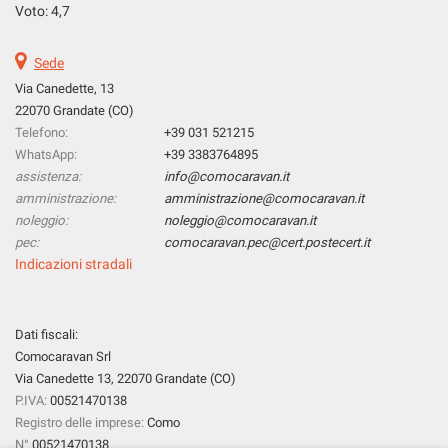
tta
Voto: 4,7
ti
Sede
mpre
Via Canedette, 13
Cookie necessari
ilitato
22070 Grandate (CO)
Telefono:
+39 031 521215
Cookie delle preferenze
WhatsApp:
+39 3383764895
assistenza:
info@comocaravan.it
Cookie per il miglioramento dell'esperienza utente
amministrazione:
amministrazione@comocaravan.it
noleggio:
noleggio@comocaravan.it
pec:
comocaravan.pec@cert.postecert.it
Cookie analitici
Indicazioni stradali
Cookie di marketing
Dati fiscali:
Comocaravan Srl
Leggi
la
Via Canedette 13, 22070 Grandate (CO)
cookie
P.IVA:
00521470138
policy
Registro delle imprese:
Como
N°
00521470138