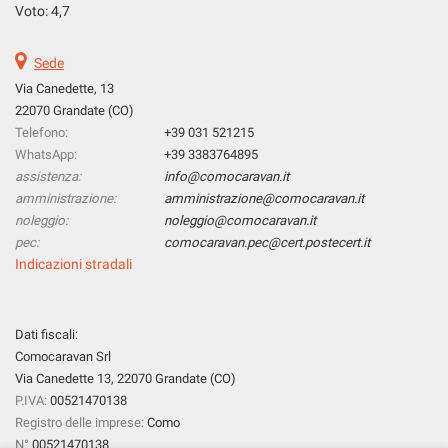
tta
Voto: 4,7
ti
Sede
mpre
Via Canedette, 13
Cookie necessari
ilitato
22070 Grandate (CO)
Telefono:
+39 031 521215
Cookie delle preferenze
WhatsApp:
+39 3383764895
assistenza:
info@comocaravan.it
Cookie per il miglioramento dell'esperienza utente
amministrazione:
amministrazione@comocaravan.it
noleggio:
noleggio@comocaravan.it
pec:
comocaravan.pec@cert.postecert.it
Cookie analitici
Indicazioni stradali
Cookie di marketing
Dati fiscali:
Comocaravan Srl
Leggi
la
Via Canedette 13, 22070 Grandate (CO)
cookie
P.IVA:
00521470138
policy
Registro delle imprese:
Como
N°
00521470138