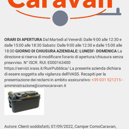
LISTA VEICOLI
questi
strumenti
di
tracciamento
ENGLISH
si
rimanda
ORARI DI APERTURA
Dal Martedì al Venerdì: Dalle 9:00 alle 12:30 e
alla
dalle 15:00 alle 18:30 Sabato: Dalle 9:00 alle 12:30 e dalle 15:00 alle
cookie
18:00
GIORNO DI CHIUSURA AZIENDALE: LUNEDI'- DOMENICA
La
policy.
direzione si riserva di modificare l'orario di apertura/chiusura senza
Puoi
preavviso. N° ISCR. RUI: E000163400
rivedere
https://servizi.ivass.it/RuirPubblica/ La presente azienda dichiara
e
di essere soggetta alla vigilanza dell'IVASS. Recapiti per la
modificare
presentazione dei reclami in ambito assicurativo:
+39 031 521215
-
le
amministrazione@comocaravan.it
tue
scelte
in
qualsiasi
momento.
Autore: Clienti soddisfatti, 07
/09/2022
, Camper ComoCaravan,