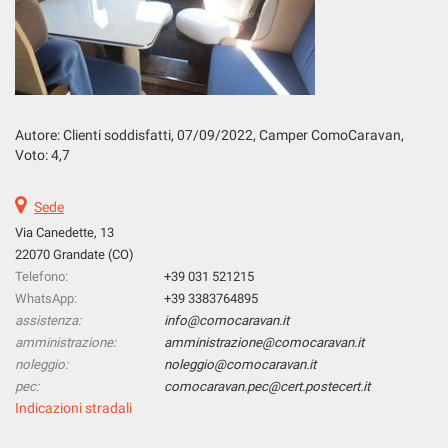
Salva
le
impostazioni
Autore: Clienti soddisfatti, 07
/09/2022
, Camper ComoCaravan,
Voto: 4,7
Sede
Via Canedette, 13
22070 Grandate (CO)
Telefono:
+39 031 521215
WhatsApp:
+39 3383764895
assistenza:
info@comocaravan.it
amministrazione:
amministrazione@comocaravan.it
noleggio:
noleggio@comocaravan.it
pec:
comocaravan.pec@cert.postecert.it
Indicazioni stradali