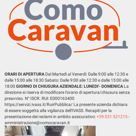
tta
ti
mpre
Cookie necessari
ilitato
Cookie delle preferenze
Cookie per il miglioramento dell'esperienza utente
ORARI DI APERTURA
Dal Martedì al Venerdì: Dalle 9:00 alle 12:30 e
Cookie analitici
dalle 15:00 alle 18:30 Sabato: Dalle 9:00 alle 12:30 e dalle 15:00 alle
18:00
GIORNO DI CHIUSURA AZIENDALE: LUNEDI'- DOMENICA
La
Cookie di marketing
direzione si riserva di modificare l'orario di apertura/chiusura senza
preavviso. N° ISCR. RUI: E000163400
https://servizi.ivass.it/RuirPubblica/ La presente azienda dichiara
Leggi
di essere soggetta alla vigilanza dell'IVASS. Recapiti per la
la
presentazione dei reclami in ambito assicurativo:
+39 031 521215
-
cookie
amministrazione@comocaravan.it
policy