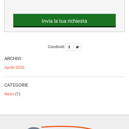
LISTA VEICOLI
questi
strumenti
di
Invia la tua richiesta
tracciamento
ENGLISH
si
rimanda
alla
cookie
Condividi
policy.
Puoi
ARCHIVI
rivedere
Aprile 2020
e
modificare
le
CATEGORIE
tue
scelte
News
(1)
in
qualsiasi
momento.