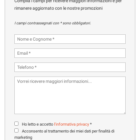
Compila i campi per ricevere maggiori informazioni e per
tracciamento
rimanere aggiornato con le nostre promozioni
che
adottiamo
HOME
per
I campi contrassegnati con * sono obbligatori.
offrire
le
MARCHI CAMPER
funzionalità
e
OFFICINA
svolgere
le
attività
NOLEGGIO CAMPER
di
seguito
descritte.
CONTATTI
Per
ottenere
maggiori
SERVIZI
informazioni
sull'utilità
e
Ho letto e accetto
l'informativa privacy
*
AZIENDA
sul
Acconsento al trattamento dei miei dati per finalità di
funzionamento
marketing
di